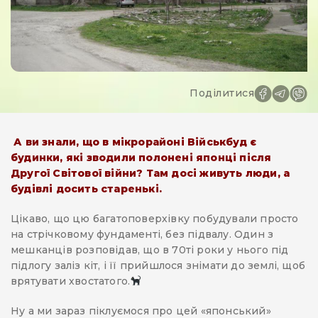
Поділитися
А ви знали, що в мікрорайоні Військбуд є
будинки, які зводили полонені японці після
Другої Світової війни? Там досі живуть люди, а
будівлі досить старенькі.
Цікаво, що цю багатоповерхівку побудували просто
на стрічковому фундаменті, без підвалу. Один з
мешканців розповідав, що в 70ті роки у нього під
підлогу заліз кіт, і її прийшлося знімати до землі, щоб
врятувати хвостатого.
Ну а ми зараз піклуємося про цей «японський»