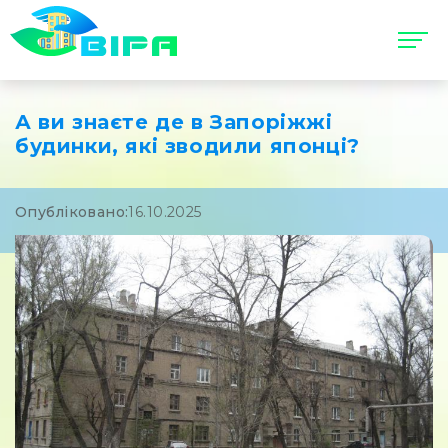
А ви знаєте де в Запоріжжі
будинки, які зводили японці?
Опубліковано:
16.10.2025