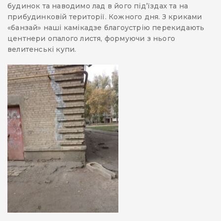
будинок та наводимо лад в його під’їздах та на
прибудинковій території. Кожного дня. З криками
«банзай» наші камікадзе благоустрію перекидають
центнери опалого листя, формуючи з нього
велитенські купи.