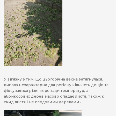
У зв’язку з тим, що цьогорічна весна затягнулася,
випала нехарактерна для регіону кількість дощів та
фіксувалися різкі перепади температур, з
абрикосових дерев масово опадає листя. Також є
скид листя і не плодовими деревами.?