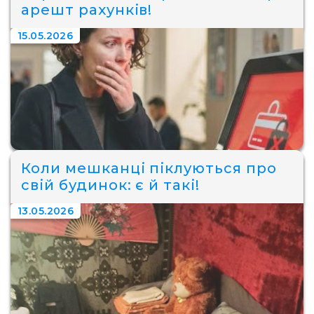
арешт рахунків!
15.05.2026
Коли мешканці піклуються про
свій будинок: є й такі!
13.05.2026