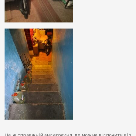
Це ж справжній андеграунд, де можна відпочити від