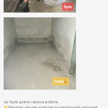
Це була довга і важка робота.
Дякуємо нашим колегам за ретельний і якісний