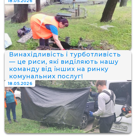
18.05.2026
Винахідливість і турботливість
— це риси, які виділяють нашу
команду від інших на ринку
комунальних послуг!
18.05.2026