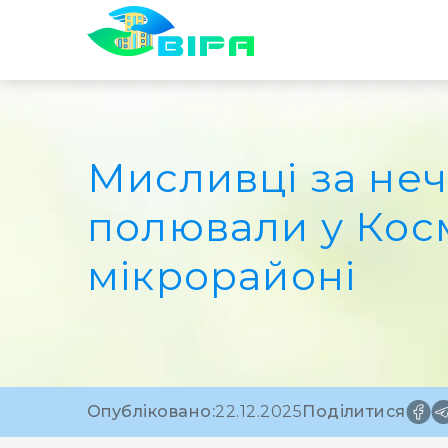
Мисливці за неч
полювали у Кос
мікрорайоні
Опубліковано:
22.12.2025
Поділитися