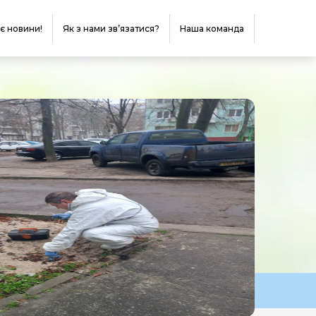
 є новини!
Як з нами зв’язатися?
Наша команда