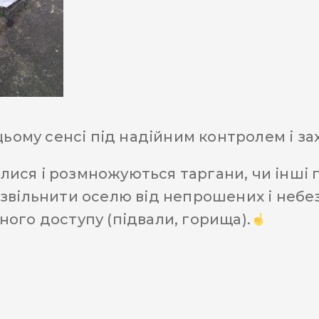
цьому сенсі під надійним контролем і за
вилися і розмножуються таргани, чи інші 
звільнити оселю від непрошених і небе
ого доступу (підвали, горища).