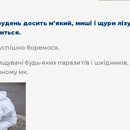
грудень досить м’який, миші і щури ліз
иться.
успішно боремося.
щувачі будь-яких паразитів і шкідників,
чному мк.