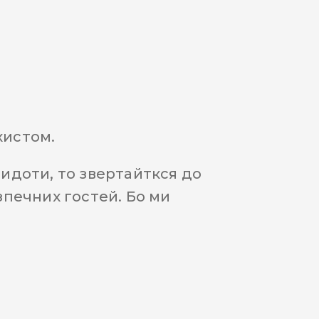
хистом.
гидоти, то звертайткся до
зпечних гостей. Бо ми