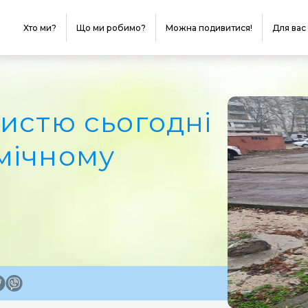
Хто ми?
Що ми робимо?
Можна подивитися!
Для вас
истю сьогодні
мічному