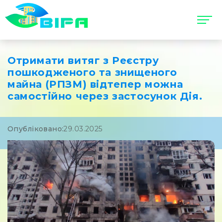
Отримати витяг з Реєстру
пошкодженого та знищеного
майна (РПЗМ) відтепер можна
самостійно через застосунок Дія.
Опубліковано:
29.03.2025