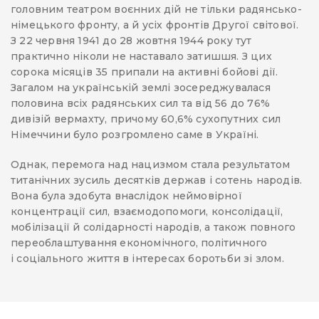
головним театром воєнних дій не тільки радянсько-
німецького фронту, а й усіх фронтів Другої світової.
З 22 червня 1941 до 28 жовтня 1944 року тут
практично ніколи не наставало затишшя. З цих
сорока місяців 35 припали на активні бойові дії.
Загалом на українській землі зосереджувалася
половина всіх радянських сил та від 56 до 76%
дивізій вермахту, причому 60,6% сухопутних сил
Німеччини було розгромлено саме в Україні.
Однак, перемога над нацизмом стала результатом
титанічних зусиль десятків держав і сотень народів.
Вона була здобута внаслідок неймовірної
концентрації сил, взаємодопомоги, консолідації,
мобілізації й солідарності народів, а також повного
переоблаштування економічного, політичного
і соціального життя в інтересах боротьби зі злом.