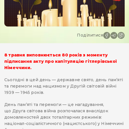
Поділитися
8 травня виповнюється 80 років з моменту
підписання акту про капітуляцію гітлерівської
Німеччини.
Сьогодні в цей день — державне свято, день пам’яті
та перемоги над нацизмом у Другій світовій війні
1939 — 1945 років.
День пам’яті та перемоги — це нагадування,
що Друга світова війна розпочалася внаслідок
домовленостей двох тоталітарних режимів:
націонал-соціалістичного (нацистського) у Німеччині