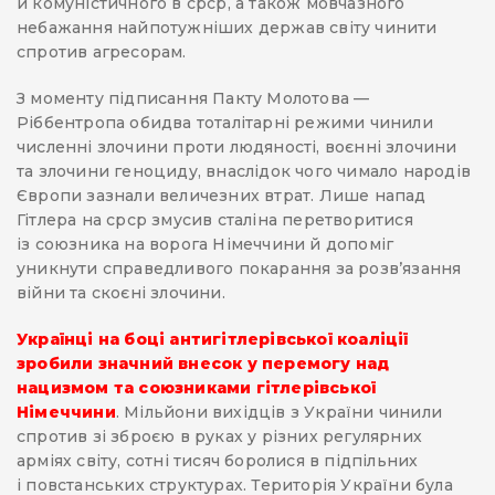
й комуністичного в срср, а також мовчазного
небажання найпотужніших держав світу чинити
спротив агресорам.
З моменту підписання Пакту Молотова —
Ріббентропа обидва тоталітарні режими чинили
численні злочини проти людяності, воєнні злочини
та злочини геноциду, внаслідок чого чимало народів
Європи зазнали величезних втрат. Лише напад
Гітлера на срср змусив сталіна перетворитися
із союзника на ворога Німеччини й допоміг
уникнути справедливого покарання за розв’язання
війни та скоєні злочини.
Українці на боці антигітлерівської коаліції
зробили значний внесок у перемогу над
нацизмом та союзниками гітлерівської
Німеччини
. Мільйони вихідців з України чинили
спротив зі зброєю в руках у різних регулярних
арміях світу, сотні тисяч боролися в підпільних
і повстанських структурах. Територія України була