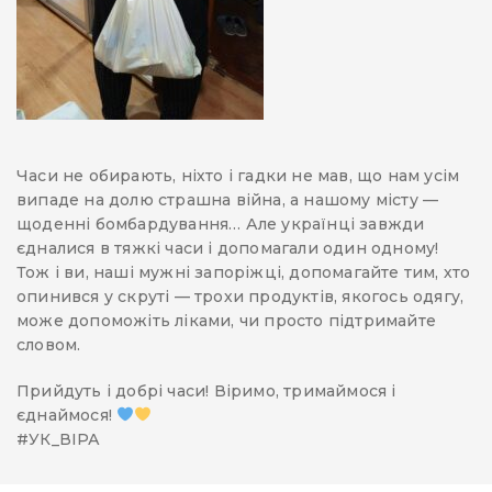
Часи не обирають, ніхто і гадки не мав, що нам усім
випаде на долю страшна війна, а нашому місту —
щоденні бомбардування… Але українці завжди
єдналися в тяжкі часи і допомагали один одному!
Тож і ви, наші мужні запоріжці, допомагайте тим, хто
опинився у скруті — трохи продуктів, якогось одягу,
може допоможіть ліками, чи просто підтримайте
словом.
Прийдуть і добрі часи! Віримо, тримаймося і
єднаймося!
#УК_ВІРА