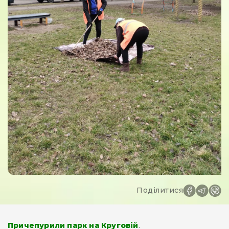
Поділитися
Причепурили парк на Круговій
.