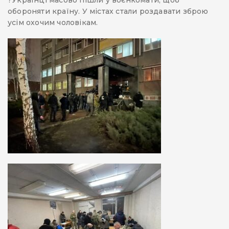
?Українці масово пішли у воєнкомати, щоб
обороняти країну. У містах стали роздавати зброю
усім охочим чоловікам.