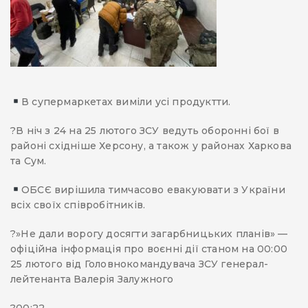
В супермаркетах виміли усі продуктти.
?В ніч з 24 на 25 лютого ЗСУ ведуть оборонні бої в
районі східніше Херсону, а також у районах Харкова
та Сум.
ОБСЄ вирішила тимчасово евакуювати з України
всіх своїх співробітників.
?»Не дали ворогу досягти загарбницьких планів» —
офіційна інформація про воєнні дії станом на 00:00
25 лютого від Головнокомандувача ЗСУ генерал-
лейтенанта Валерія Залужного