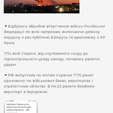
Відбулось збройне вторгнення військ Російської
Федерації по всім напрямам, включаючи ділянку
кордону з республікою Білорусь та адмінмежу з АР
Крим.
?По всій Україні, від окупованого сходу до
підконтрольного уряду заходу, почались ракетні
удари.
РФ випустила по містам України ?170 ракет
одночасно: по військових базах, аеропортах і
стратегічних об‘єктах. В 04:23 ракети бомбили
аеропорт в Зароріжжі.