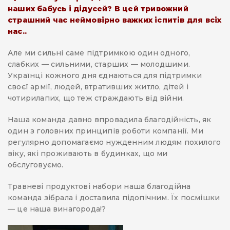
наших бабусь і дідусей? В цей тривожний
страшний час неймовірно важких іспитів для всіх
нас..
Але ми сильні саме підтримкою один одного,
слабких — сильними, старших — молодшими.
Українці кожного дня єднаються для підтримки
своєї армії, людей, втративших житло, дітей і
чотирилапих, що теж страждають від війни.
Наша команда давно впровадила благодійність, як
один з головних принципів роботи компанії. Ми
регулярно допомагаємо нужденним людям похилого
віку, які проживають в будинках, що ми
обслуговуємо.
Травневі продуктові набори наша благодійна
команда зібрала і доставила підопічним. Їх посмішки
— це наша винагорода!?