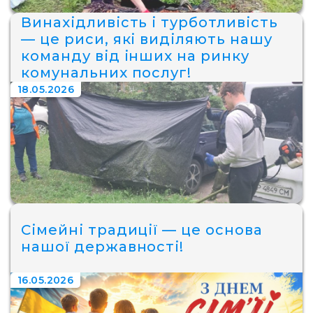
Винахідливість і турботливість
— це риси, які виділяють нашу
команду від інших на ринку
комунальних послуг!
18.05.2026
Сімейні традиції — це основа
нашої державності!
16.05.2026