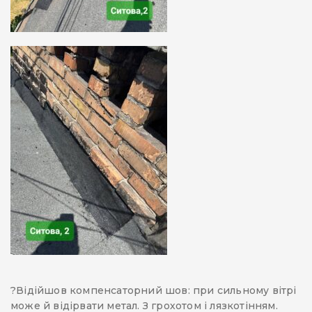
?️Відійшов компенсаторний шов: при сильному вітрі
може й відірвати метал. З грохотом і лязкотінням.