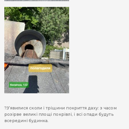
?️З’явилися сколи і тріщини покриття даху: з часом
розірве великі площі покрівлі, і всі опади будуть
всередині будинка.