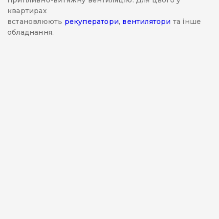
припливно-витяжну вентиляцію. Для цього у
квартирах
встановлюють
рекуператори
,
вентилятори
та інше
обладнання.