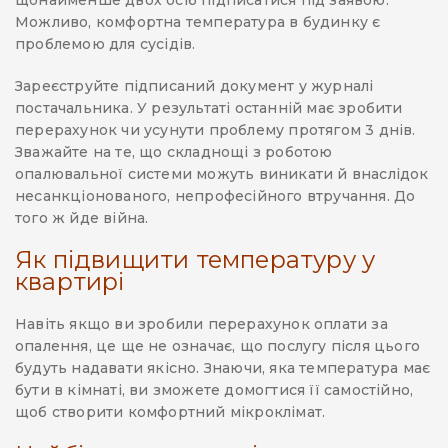
щонайменше двох осіб підписатися під заявою.
Можливо, комфортна температура в будинку є
проблемою для сусідів.
Зареєструйте підписаний документ у журналі
постачальника. У результаті останній має зробити
перерахунок чи усунути проблему протягом 3 днів.
Зважайте на те, що складнощі з роботою
опалювальної системи можуть виникати й внаслідок
несанкціонованого, непрофесійного втручання. До
того ж йде війна.
Як підвищити температуру у
квартирі
Навіть якщо ви зробили перерахунок оплати за
опалення, це ще не означає, що послугу після цього
будуть надавати якісно. Знаючи, яка температура має
бути в кімнаті, ви зможете домогтися її самостійно,
щоб створити комфортний мікроклімат.