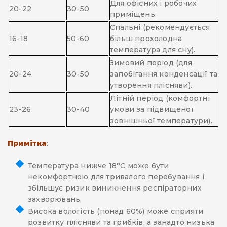
Для офісних і робочих
20-22
30-50
приміщень.
Спальні (рекомендується
16-18
50-60
більш прохолодна
температура для сну).
Зимовий період (для
20-24
30-50
запобігання конденсації та
утворення плісняви).
Літній період (комфортні
23-26
30-40
умови за підвищеної
зовнішньої температури).
Примітка
:
Температура нижче 18°C може бути
некомфортною для тривалого перебування і
збільшує ризик виникнення респіраторних
захворювань.
Висока вологість (понад 60%) може сприяти
розвитку плісняви та грибків, а занадто низька