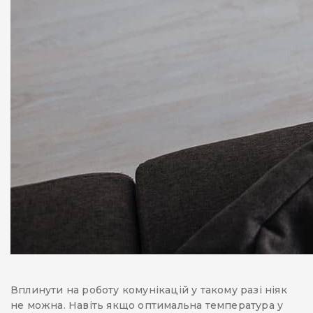
Вплинути на роботу комунікацій у такому разі ніяк
не можна. Навіть якщо оптимальна температура у