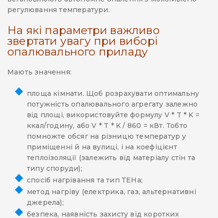
регулювання температури.
На які параметри важливо
звертати увагу при виборі
опалювального приладу
Мають значення:
площа кімнати. Щоб розрахувати оптимальну
потужність опалювального агрегату залежно
від площі, використовуйте формулу V * T * K =
ккал/годину, або V * T * K / 860 = кВт. Тобто
помножте обсяг на різницю температур у
приміщенні й на вулиці, і на коефіцієнт
теплоізоляції (залежить від матеріалу стін та
типу споруди);
спосіб нагрівання та тип ТЕНа;
метод нагріву (електрика, газ, альтернативні
джерела);
безпека, наявність захисту від коротких