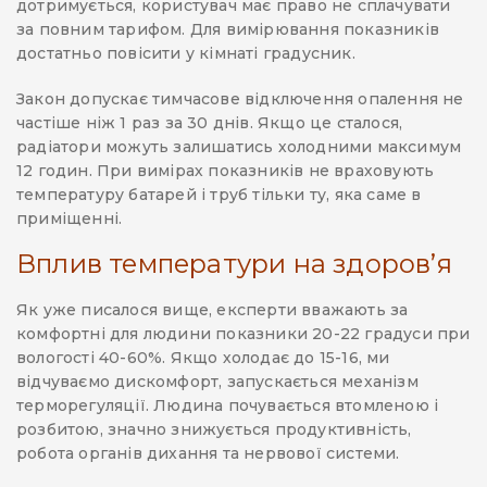
дотримується, користувач має право не сплачувати
за повним тарифом. Для вимірювання показників
достатньо повісити у кімнаті градусник.
Закон допускає тимчасове відключення опалення не
частіше ніж 1 раз за 30 днів. Якщо це сталося,
радіатори можуть залишатись холодними максимум
12 годин. При вимірах показників не враховують
температуру батарей і труб тільки ту, яка саме в
приміщенні.
Вплив температури на здоров’я
Як уже писалося вище, експерти вважають за
комфортні для людини показники 20-22 градуси при
вологості 40-60%. Якщо холодає до 15-16, ми
відчуваємо дискомфорт, запускається механізм
терморегуляції. Людина почувається втомленою і
розбитою, значно знижується продуктивність,
робота органів дихання та нервової системи.