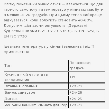
Влітку показники змінюються — вважається, що для
гарного самопочуття температур у кімнатах має бути
в межах 25-26 градусів. При цьому тепло найкраще
відчувається, коли вологість становить 40-60%.
Допустимі діапазони регулюють і Державні
будівельні норми В.2.5-67:2013 та ДСТУ EN 15251, Б
EN ISO 7730.
Ідеальна температура у кімнаті залежить і від її
призначення:
Показники,
Тип
градуси
Кухня, в якій є плита та
+19
холодильник
Вітальня, спальня
+20-22
Ванна, санвузол
+24-26
Дитяча
+24-25
Робочий кабінет, кімната для ігор
+20-22