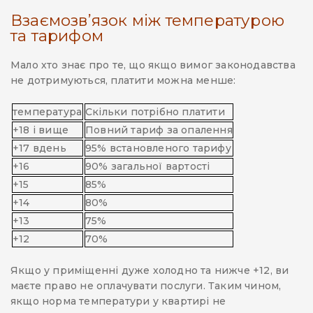
Взаємозв’язок між температурою
та тарифом
Мало хто знає про те, що якщо вимог законодавства
не дотримуються, платити можна менше:
температура
Скільки потрібно платити
+18 і вище
Повний тариф за опалення
+17 вдень
95% встановленого тарифу
+16
90% загальної вартості
+15
85%
+14
80%
+13
75%
+12
70%
Якщо у приміщенні дуже холодно та нижче +12, ви
маєте право не оплачувати послуги. Таким чином,
якщо норма температури у квартирі не