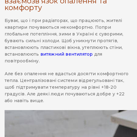
взаємозв’язок опалення та
комфорту
Буває, що і при радіаторах, що працюють, жителі
квартири почуваються некомфортно. Попри
глобальне потепління, зими в Україні є суворими,
бувають сильні холоди. Щоб уникнути протягів,
встановлюють пластикові вікна, утеплюють стіни,
встановлюють
витяжний вентилятор
для
повітрообміну.
Але без опалення не вдасться досягти комфортного
тепла. Централізовані системи відрегульовані так,
щоб підтримувати температуру на рівні +18-20
градусів. Але деякі люди почуваються добре у +22
або навіть вище.