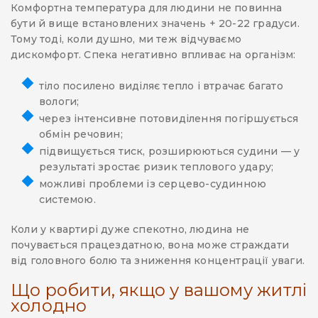
Комфортна температура для людини не повинна
бути й вище встановлених значень + 20-22 градуси.
Тому тоді, коли душно, ми теж відчуваємо
дискомфорт. Спека негативно впливає на організм:
тіло посилено виділяє тепло і втрачає багато
вологи;
через інтенсивне потовиділення погіршується
обмін речовин;
підвищується тиск, розширюються судини — у
результаті зростає ризик теплового удару;
можливі проблеми із серцево-судинною
системою.
Коли у квартирі дуже спекотно, людина не
почувається працездатною, вона може страждати
від головного болю та зниження концентрації уваги.
Що робити, якщо у вашому житлі
холодно