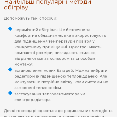
Найбільш популярні методи
обігріву
Допоможуть такі способи:
керамічний обігрівач. Це безпечне та
комфортне обладнання, яке використовують
для підвищення температури повітря у
конкретному приміщенні. Пристрої мають
компактні розміри, виглядають стильно,
відрізняються за кольором та способом
монтажу;
встановлення нових батарей. Можна вибрати
радіатори із підвищеною тепловіддачею. Але
монтувати їх потрібно влітку, коли системи не
заповнені теплоносієм;
застосування тепловентилятора чи
електрорадіатора.
Деякі господарі вдаються до радикальних методів та
встановлюють автономне опалення з можливістю