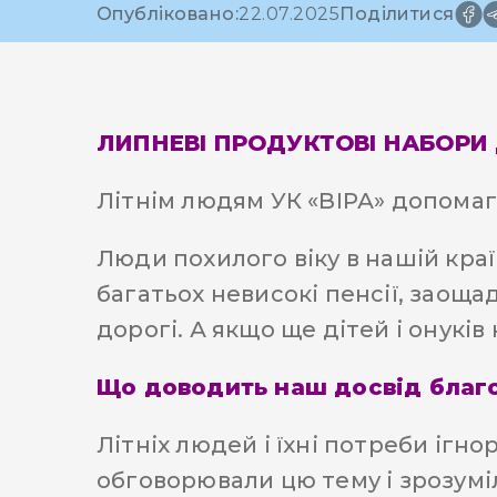
Опубліковано:
22.07.2025
Поділитися
ЛИПНЕВІ ПРОДУКТОВІ НАБОРИ
Літнім людям УК «ВІРА» допомага
Люди похилого віку в нашій краї
багатьох невисокі пенсії, заоща
дорогі. А якщо ще дітей і онуків
Що доводить наш досвід благ
Літніх людей і їхні потреби ігн
обговорювали цю тему і зрозуміл