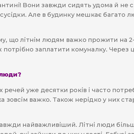
тині! Вони завжди сидять удома й не сп
 сусідки. Але в будинку мешкає багато лю
у, що літнім людям важко прожити на 2-
ж потрібно заплатити комуналку. Через ц
 люди?
х речей уже десятки років і часто потре
а зовсім важко. Також нерідко у них ста
авжди найважливіший. Літні люди більш