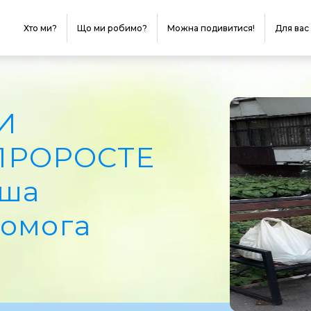
Хто ми?
Що ми робимо?
Можна подивитися!
Для вас
И
ПРОРОСТЕ
аша
помога