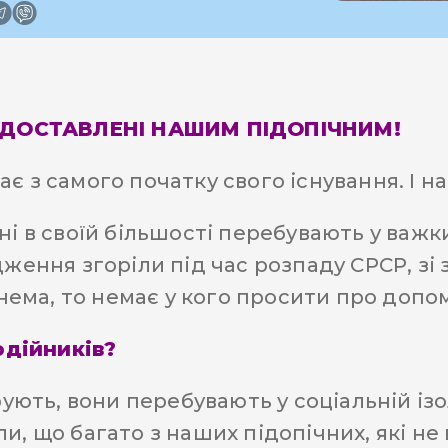
 ДОСТАВЛЕНІ НАШИМ ПІДОПІЧНИМ!
є з самого початку свого існування. І н
ні в своїй більшості перебувають у важк
дження згоріли під час розпаду СРСР, зі 
 нема, то немає у кого просити про допо
одійників?
орують, вони перебувають у соціальній із
и, що багато з наших підопічних, які н