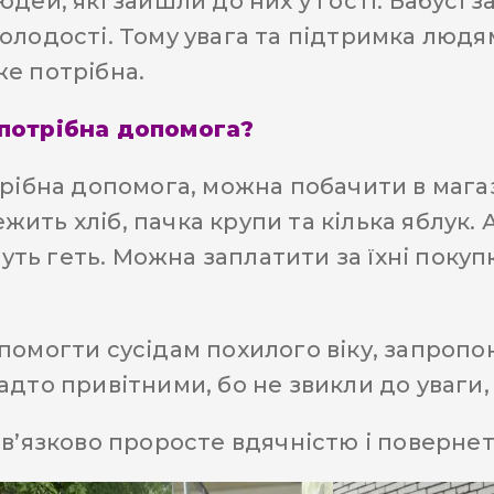
дей, які зайшли до них у гості. Бабусі 
олодості. Тому увага та підтримка людям
е потрібна.
 потрібна допомога?
рібна допомога, можна побачити в магази
ть хліб, пачка крупи та кілька яблук. А
йдуть геть. Можна заплатити за їхні поку
омогти сусідам похилого віку, запропон
дто привітними, бо не звикли до уваги,
ов’язково проросте вдячністю і поверне