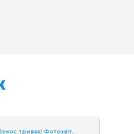
Ж
Покос триває! Фотозвіт.