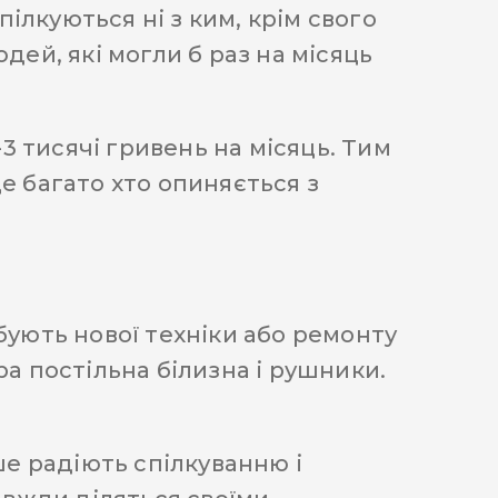
ілкуються ні з ким, крім свого
дей, які могли б раз на місяць
3 тисячі гривень на місяць. Тим
е багато хто опиняється з
бують нової техніки або ремонту
ра постільна білизна і рушники.
е радіють спілкуванню і