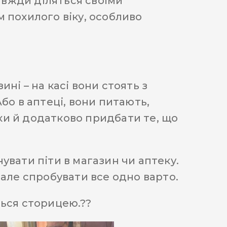
завжди діляться своїми
 похилого віку, особливо
ні – на касі вони стоять з
бо в аптеці, вони питають,
пки й додатково придбати те, що
увати піти в магазин чи аптеку.
 але спробувати все одно варто.
ться сторицею.??