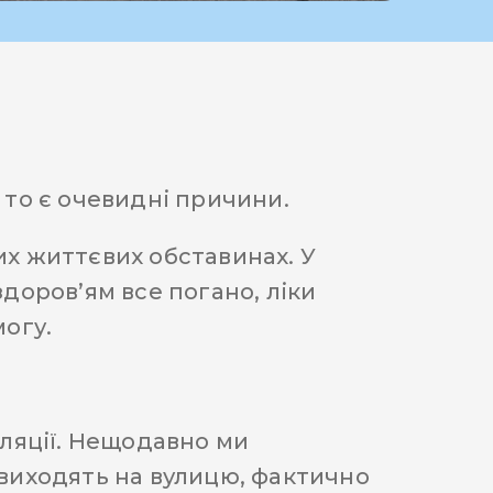
а то є очевидні причини.
их життєвих обставинах. У
здоров’ям все погано, ліки
могу.
оляції. Нещодавно ми
е виходять на вулицю, фактично