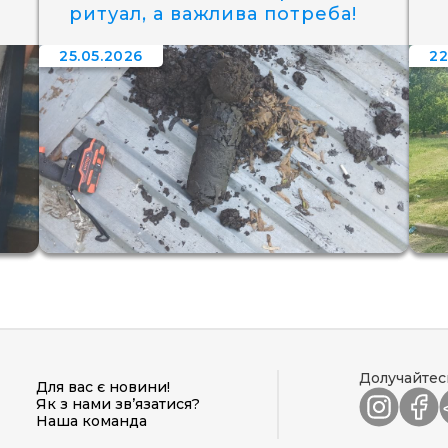
ритуал, а важлива потреба!
25.05.2026
22
Долучайтес
Для вас є новини!
Як з нами зв’язатися?
Наша команда