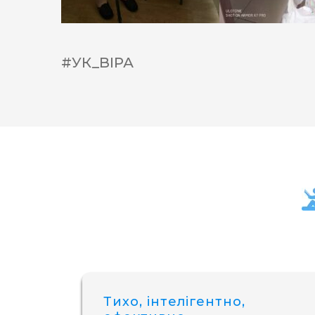
#УК_ВІРА
Тихо, інтелігентно,