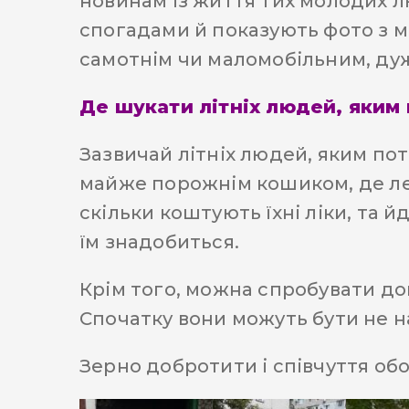
новинам із життя тих молодих лю
спогадами й показують фото з м
самотнім чи маломобільним, дуж
Де шукати літніх людей, яким
Зазвичай літніх людей, яким пот
майже порожнім кошиком, де лежи
скільки коштують їхні ліки, та 
їм знадобиться.
Крім того, можна спробувати доп
Спочатку вони можуть бути не на
Зерно добротити і співчуття об