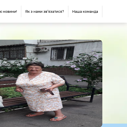
 є новини!
Як з нами зв’язатися?
Наша команда