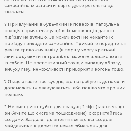
самостійно їх загасити, варто дуже ретельно це
зважити.
? При влучанні в будь-який із поверхів, патрульна
поліція сприяє евакуації всіх мешканців даного
підʼїзду на вулицю. За можливості не чекайте їх
приїзду і виходьте самостійно. Тримайте поряд теплі
речі та тривожну валізу (в першу чергу критичні
ліки, документи та гроші), які можете швидко взяти
із собою. Це превентивний захід у випадку обвалу,
вибуху газу, неможливості приборкати вогонь тощо.
? Якщо знаєте про сусідів, що потребують допомоги,
допоможіть їм евакуюватись, або повідомте про них
поліцію.
? Не використовуйте для евакуації ліфт (також якщо
ви бачите що система пошкоджена), скористайтесь
сходами. Заздалегідь впевніться що всі сходові
майданчики відкриті та немає обмежень для