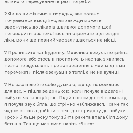
вільного пересування в разі потреби.
? Якщо ви фізично в порядку, але погано
почуваєтесь емоційно, ви завжди можете
звернутись до лікарів швидкої допомоги щоб
поговорити, заспокоїтись чи отримати відповідні
ліки. Вони ще певний час залишаються на місці.
? Прочитайте чат будинку. Можливо комусь потрібна
допомога, або хтось її пропонує. В нас так зʼявилась
низка повідомлень про запрошення сімей із дітьми
перечекати після евакуації в теплі, а не на вулиці.
? Не засліплюйте себе думкою, що це неможливо
для вас. Я пішла за донькою, коли почула віддалені
вибухи, як за інтуїцією. Підійшовши до неї в кімнату,
я почула звук бпла, що стрімко наближався, і саме так
чудом встигла добігти з нею до коридору до вибуху.
Трохи більше року тому збита ракета впала біля дому
батьків. Так що можливе навіть «бінго».