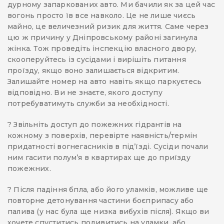
дурному запаркованих авто. Ми бачили як за цей час
вогонь просто їв все навколо. Це не лише чиєсь
майно, це величезний ризик для життя. Саме через
цю ж причину у Дніпровському районі загинула
жінка. Тож проведіть інспекцію власного двору,
скооперуйтесь із сусідами і вирішіть питання
проїзду, якщо воно залишається відкритим.
Залишайте номер на авто навіть якщо паркуєтесь
відповідно. Ви не знаєте, якого доступу
потребуватимуть служби за необхідності.
? Звільніть доступ до пожежних гідрантів на
кожному з поверхів, перевірте наявність/термін
придатності вогнегасників в підʼїзді. Сусіди почали
ним гасити полумʼя в квартирах ще до приїзду
пожежних.
? Після падіння бпла, або його уламків, можливе ще
повторне детонування частини боєприпасу або
палива (у нас була ще низка вибухів після). Якщо ви
хочете спуститись подивитись на уламки, або